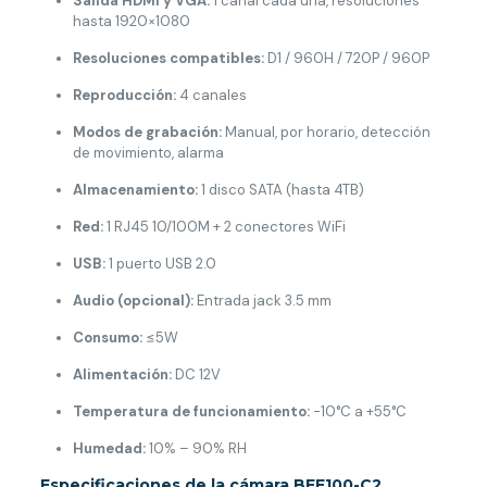
Salida HDMI y VGA:
1 canal cada una, resoluciones
hasta 1920×1080
Resoluciones compatibles:
D1 / 960H / 720P / 960P
Reproducción:
4 canales
Modos de grabación:
Manual, por horario, detección
de movimiento, alarma
Almacenamiento:
1 disco SATA (hasta 4TB)
Red:
1 RJ45 10/100M + 2 conectores WiFi
USB:
1 puerto USB 2.0
Audio (opcional):
Entrada jack 3.5 mm
Consumo:
≤5W
Alimentación:
DC 12V
Temperatura de funcionamiento:
-10°C a +55°C
Humedad:
10% – 90% RH
Especificaciones de la cámara BEE100-C2