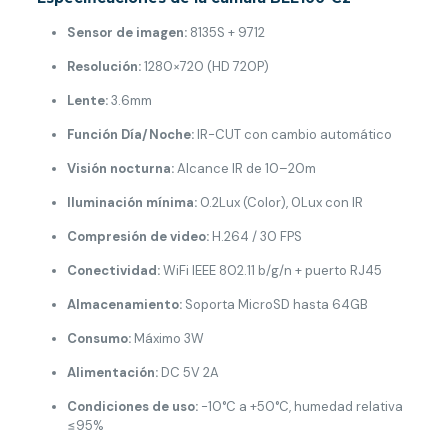
Sensor de imagen:
8135S + 9712
Resolución:
1280×720 (HD 720P)
Lente:
3.6mm
Función Día/Noche:
IR-CUT con cambio automático
Visión nocturna:
Alcance IR de 10–20m
Iluminación mínima:
0.2Lux (Color), 0Lux con IR
Compresión de video:
H.264 / 30 FPS
Conectividad:
WiFi IEEE 802.11 b/g/n + puerto RJ45
Almacenamiento:
Soporta MicroSD hasta 64GB
Consumo:
Máximo 3W
Alimentación:
DC 5V 2A
Condiciones de uso:
-10°C a +50°C, humedad relativa
≤95%