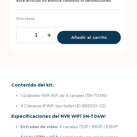
este artículo no admite cambios ni devoluciones.
10 in stock
Kit
de
Añadir al carrito
Seguridad
Inteligente
para
el
Hogar
BK04W-
10CB
(NVR
Contenido del kit:
WiFi
+
1 Grabador NVR WiFi de 4 canales (SN-T04W)
Cámaras
Bullet
4 Cámaras IP WiFi tipo bullet HD (BEE100-C2)
720P)
Especificaciones del NVR WiFi SN-T04W:
quantity
Entradas de video:
4 canales 720P / 960P / 1080P