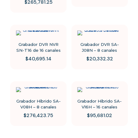
$
265,781.25
Grabador DVR NVR
Grabador DVR SA-
SN-T16 de 16 canales
J08N – 8 canales
$
40,695.14
$
20,332.32
Grabador Híbrido SA-
Grabador Híbrido SA-
V08H – 8 canales
V16H – 16 canales
$
276,423.75
$
95,681.02