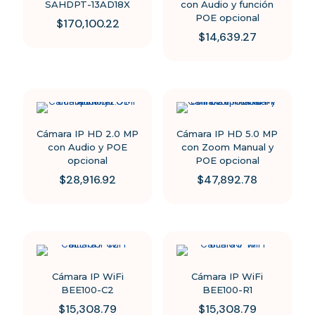
SAHDPT-13AD18X
con Audio y función
POE opcional
$
170,100.22
$
14,639.27
Cámara IP HD 2.0 MP
Cámara IP HD 5.0 MP
con Audio y POE
con Zoom Manual y
opcional
POE opcional
$
28,916.92
$
47,892.78
Cámara IP WiFi
Cámara IP WiFi
BEE100-C2
BEE100-R1
$
15,308.79
$
15,308.79