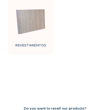
REVESTIMIENTOS
This
product
has
multiple
variants.
The
options
may
be
chosen
on
the
product
Do you want to resell our products?