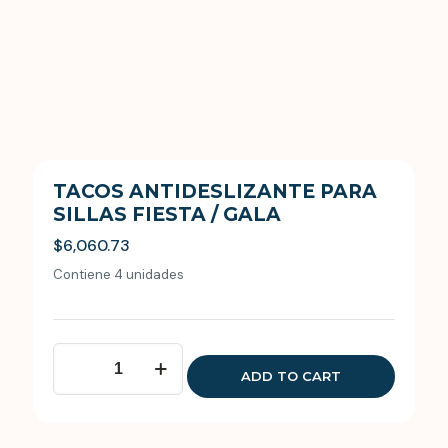
TACOS ANTIDESLIZANTE PARA
SILLAS FIESTA / GALA
$
6,060.73
Contiene 4 unidades
Tacos
antideslizante
ADD TO CART
para
sillas
Fiesta
/