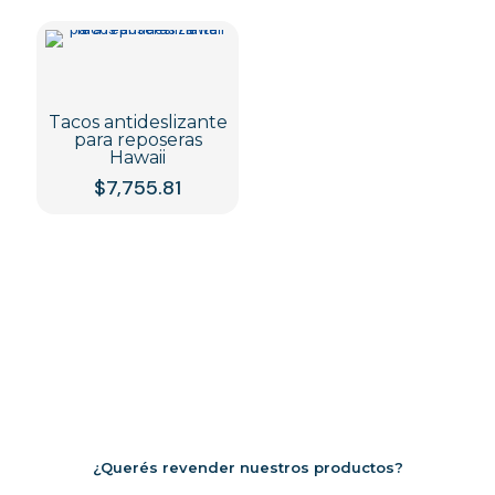
producto
tiene
múltiples
variantes.
Las
Tacos antideslizante
opciones
para reposeras
se
Hawaii
pueden
$
7,755.81
elegir
en
la
página
de
producto
¿Querés revender nuestros productos?