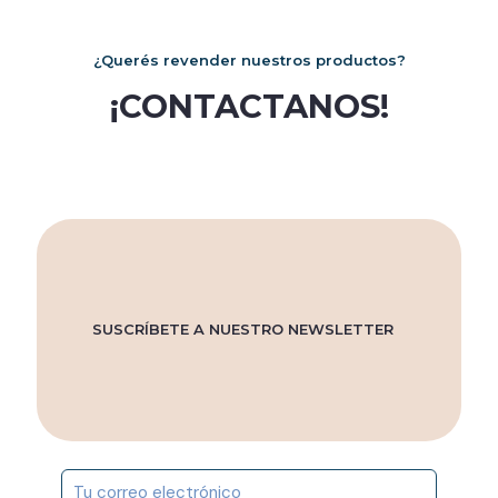
en
la
la
página
página
de
¿Querés revender nuestros productos?
de
producto
¡CONTACTANOS!
producto
SUSCRÍBETE A NUESTRO NEWSLETTER