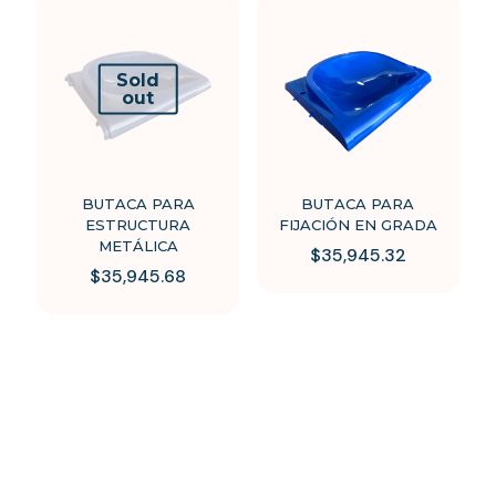
Sold
out
BUTACA PARA
BUTACA PARA
ESTRUCTURA
FIJACIÓN EN GRADA
METÁLICA
$
35,945.32
$
35,945.68
Este
Este
producto
producto
tiene
tiene
múltiples
múltiples
variantes.
variantes.
Las
Las
opciones
opciones
se
se
pueden
pueden
elegir
elegir
en