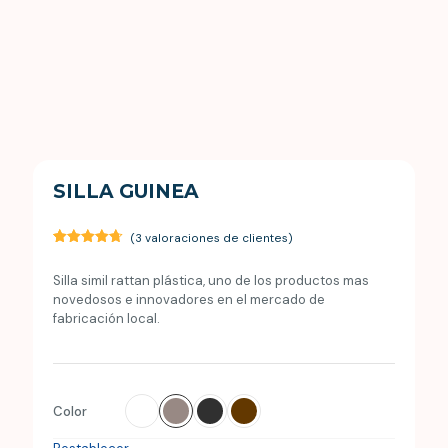
SILLA GUINEA
(
3
valoraciones de clientes)
Valorado
3
con
4.67
Silla simil rattan plástica, uno de los productos mas
de 5 en
base a
novedosos e innovadores en el mercado de
valoraciones
fabricación local.
de
clientes
Color