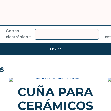
Correo
electrónico
*
est
s
CUÑA PARA
CERÁMICOS