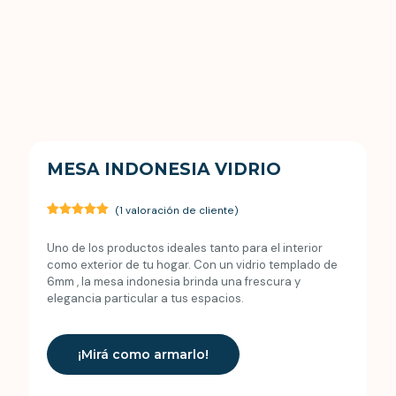
MESA INDONESIA VIDRIO
(
1
valoración de cliente)
Valorado
1
5.00
sobre
Uno de los productos ideales tanto para el interior
5 basado
en
como exterior de tu hogar. Con un vidrio templado de
puntuación
6mm , la mesa indonesia brinda una frescura y
de cliente
elegancia particular a tus espacios.
¡Mirá como armarlo!