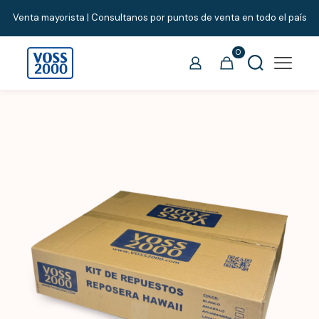
Venta mayorista | Consultanos por puntos de venta en todo el país
0