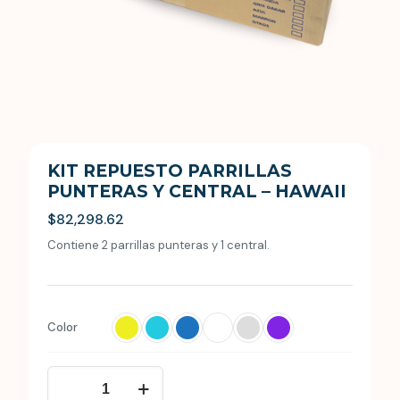
KIT REPUESTO PARRILLAS
PUNTERAS Y CENTRAL – HAWAII
$
82,298.62
Contiene 2 parrillas punteras y 1 central.
Color
KIT
Repuesto