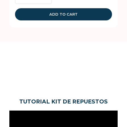
Parrillas
punteras
y
ADD TO CART
central
-
Hawaii
cantidad
TUTORIAL KIT DE REPUESTOS