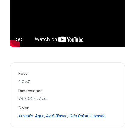
Peso
4.5 kg
Dimensiones
64 × 54 × 16 cm
Color
Amarillo
,
Aqua
,
Azul
,
Blanco
,
Gris Dakar
,
Lavanda