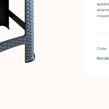
puntuac
apilabl
de clie
altame
requie
Color
Restab