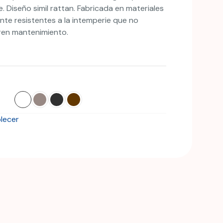
ión
e. Diseño simil rattan. Fabricada en materiales
nte
nte resistentes a la intemperie que no
ren mantenimiento.
lecer