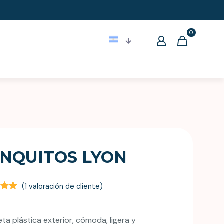
0
NQUITOS LYON
(
1
valoración de cliente)
o
bre
ado
ta plástica exterior, cómoda, ligera y