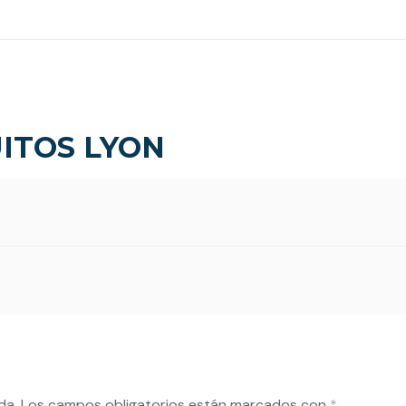
ITOS LYON
da.
Los campos obligatorios están marcados con
*